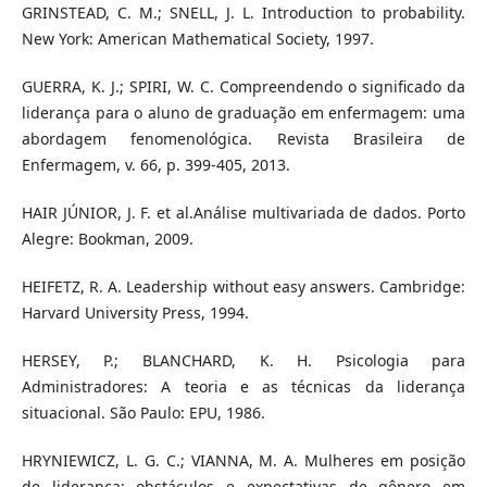
GRINSTEAD, C. M.; SNELL, J. L. Introduction to probability.
New York: American Mathematical Society, 1997.
GUERRA, K. J.; SPIRI, W. C. Compreendendo o significado da
liderança para o aluno de graduação em enfermagem: uma
abordagem fenomenológica. Revista Brasileira de
Enfermagem, v. 66, p. 399-405, 2013.
HAIR JÚNIOR, J. F. et al.Análise multivariada de dados. Porto
Alegre: Bookman, 2009.
HEIFETZ, R. A. Leadership without easy answers. Cambridge:
Harvard University Press, 1994.
HERSEY, P.; BLANCHARD, K. H. Psicologia para
Administradores: A teoria e as técnicas da liderança
situacional. São Paulo: EPU, 1986.
HRYNIEWICZ, L. G. C.; VIANNA, M. A. Mulheres em posição
de liderança: obstáculos e expectativas de gênero em