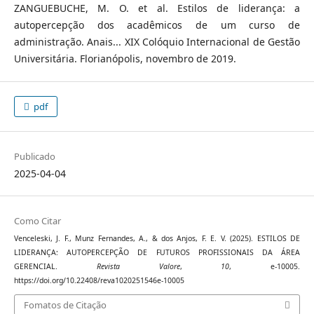
ZANGUEBUCHE, M. O. et al. Estilos de liderança: a
autopercepção dos acadêmicos de um curso de
administração. Anais... XIX Colóquio Internacional de Gestão
Universitária. Florianópolis, novembro de 2019.
pdf
Publicado
2025-04-04
Como Citar
Venceleski, J. F., Munz Fernandes, A., & dos Anjos, F. E. V. (2025). ESTILOS DE
LIDERANÇA: AUTOPERCEPÇÃO DE FUTUROS PROFISSIONAIS DA ÁREA
GERENCIAL.
Revista Valore
,
10
, e-10005.
https://doi.org/10.22408/reva1020251546e-10005
Fomatos de Citação